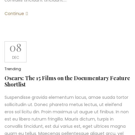
convallis tincidunt tincidunt….
Continue
08
DEC
Trending
Oscars: The 15 Films on the Documentary Feature
Shortlist
Suspendisse gravida elementum lacus, amae suada tortor
sollicitudin ut. Donec pharetra metus lectus, ut eleifend
eros sol licitu din. Proin maximus ut augue ut finibus. In non
est eu libero rutrum fringilla. Mauris dictum, turpis in
convallis tincidunt, est dui varius est, eget ultrices magna
quam eu tellus. Maecenas pellentesque aliquet arcu, vel