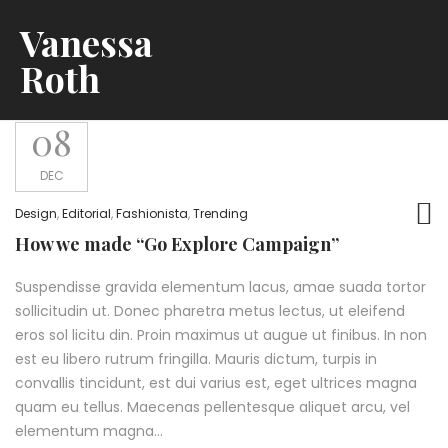
Vanessa
Roth
08
DEC
Design
,
Editorial
,
Fashionista
,
Trending
How we made “Go Explore Campaign”
Suspendisse gravida elementum lacus, amae suada tortor
sollicitudin ut. Donec pharetra metus lectus, ut eleifend
eros sol licitu din. Proin maximus ut augue ut finibus. In non
est eu libero rutrum fringilla. Mauris dictum, turpis in
convallis tincidunt, est dui varius est, eget ultrices magna
quam eu tellus. Maecenas pellentesque aliquet arcu, vel
elementum magna…