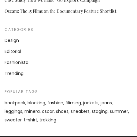
Case Study: How we made “Go Explore Campaign”
Oscars: The 15 Films on the Documentary Feature Shortlist
CATEGORIES
Design
Editorial
Fashionista
Trending
POPULAR TAGS
backpack
blocking
fashion
filiming
jackets
jeans
leggings
minera
oscar
shoes
sneakers
staging
summer
sweater
t-shirt
trekking