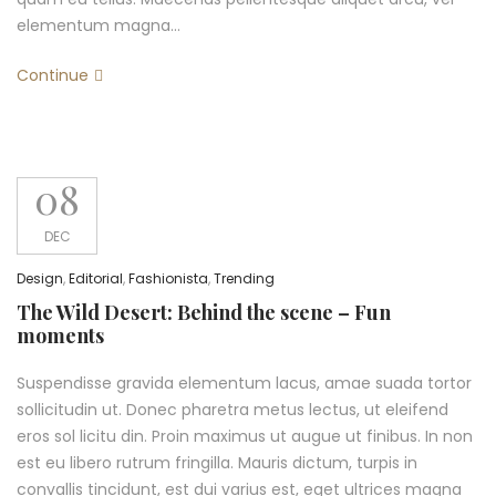
elementum magna…
Continue
08
DEC
Design
,
Editorial
,
Fashionista
,
Trending
The Wild Desert: Behind the scene – Fun
moments
Suspendisse gravida elementum lacus, amae suada tortor
sollicitudin ut. Donec pharetra metus lectus, ut eleifend
eros sol licitu din. Proin maximus ut augue ut finibus. In non
est eu libero rutrum fringilla. Mauris dictum, turpis in
convallis tincidunt, est dui varius est, eget ultrices magna