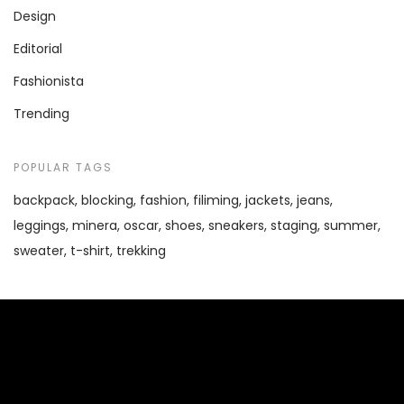
Design
Editorial
Fashionista
Trending
POPULAR TAGS
backpack
blocking
fashion
filiming
jackets
jeans
leggings
minera
oscar
shoes
sneakers
staging
summer
sweater
t-shirt
trekking