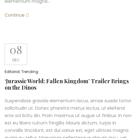
elementum magna…
Continue
08
DEC
Editorial
,
Trending
‘Jurassic World: Fallen Kingdom’ Trailer Brings
on the Dinos
Suspendisse gravida elementum lacus, amae suada tortor
sollicitudin ut. Donec pharetra metus lectus, ut eleifend
eros sol licitu din. Proin maximus ut augue ut finibus. In non
est eu libero rutrum fringilla. Mauris dictum, turpis in
convallis tincidunt, est dui varius est, eget ultrices magna
quam eu tellus. Maecenas pellentesque aliquet arcu, vel