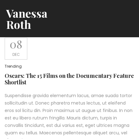
Vanessa
Roth
08
DEC
Trending
Oscars: The 15 Films on the Documentary Feature
Shortlist
Suspendisse gravida elementum lacus, amae suada tortor
sollicitudin ut. Donec pharetra metus lectus, ut eleifend
eros sol licitu din. Proin maximus ut augue ut finibus. In non
est eu libero rutrum fringilla. Mauris dictum, turpis in
convallis tincidunt, est dui varius est, eget ultrices magna
quam eu tellus. Maecenas pellentesque aliquet arcu, vel